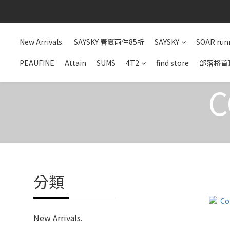
New Arrivals.
SAYSKY 春夏兩件85折
SAYSKY
SOAR run
PEAUFINE
Attain
SUMS
4T2
find store
部落格首
分類
New Arrivals.