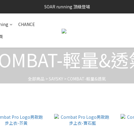
SOAR running 頂級登場
SAYSKY 26'春夏兩件85折
加入LINE好友 再領100購物金 點我加入
ning
CHANCE
SAYSKY 26'春夏兩件85折
頁
COMBAT-輕量&透
全部商品
>
SAYSKY
>
COMBAT-輕量&透氣