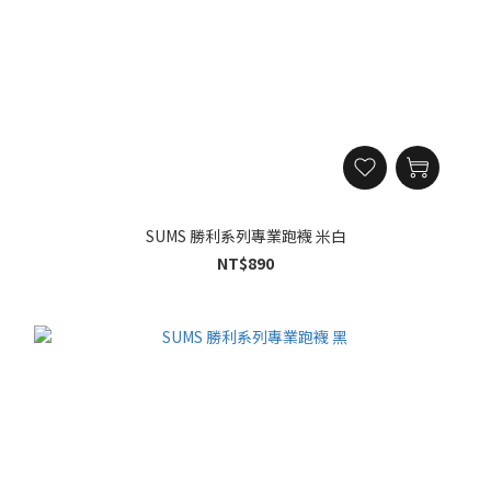
SUMS 勝利系列專業跑襪 米白
NT$890