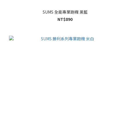
SUMS 全能專業跑襪 黑藍
NT$890