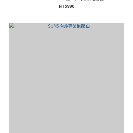
NT$890