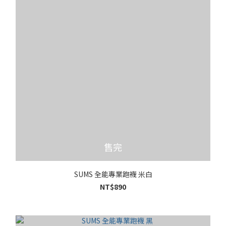
售完
SUMS 全能專業跑襪 米白
NT$890