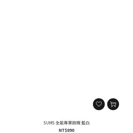
SUMS 全能專業跑襪 藍白
NT$890