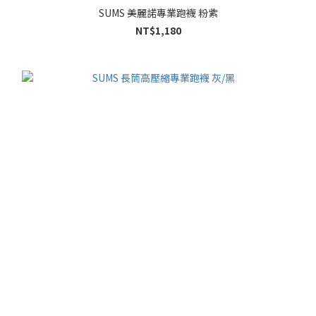
SUMS 美麗諾專業跑襪 粉紫
NT$1,180