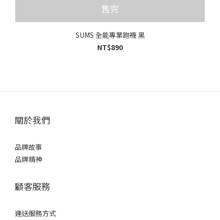
售完
SUMS 全能專業跑襪 黑
NT$890
關於我們
品牌故事
品牌精神
顧客服務
運送服務方式