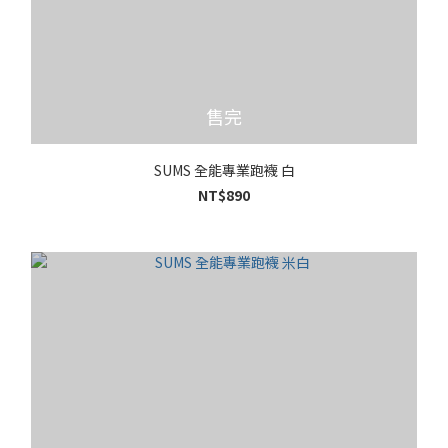
售完
SUMS 全能專業跑襪 白
NT$890