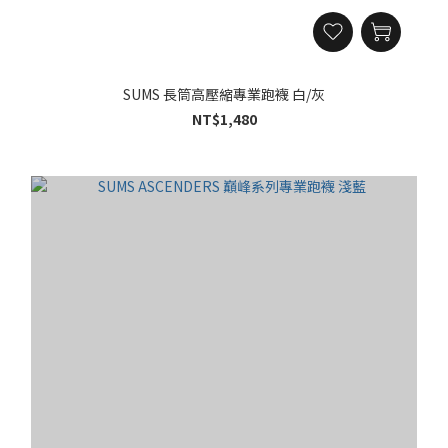
SUMS 長筒高壓縮專業跑襪 白/灰
NT$1,480