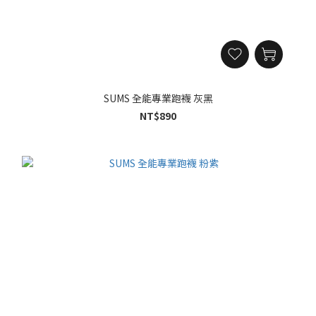
SUMS 全能專業跑襪 灰黑
NT$890