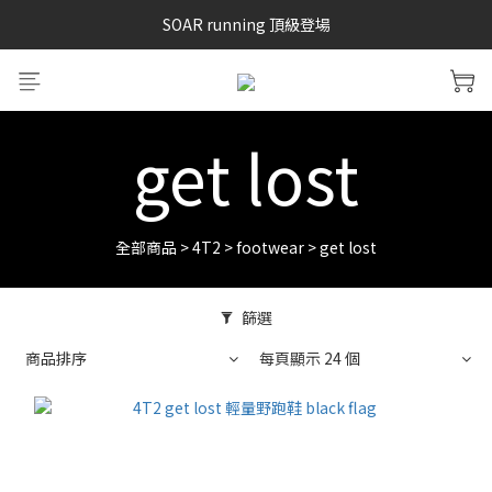
SAYSKY 26'春夏兩件85折
SOAR running 頂級登場
加入LINE好友 再領100購物金 點我加入
SAYSKY 26'春夏兩件85折
get lost
全部商品
>
4T2
>
footwear
>
get lost
篩選
商品排序
每頁顯示 24 個