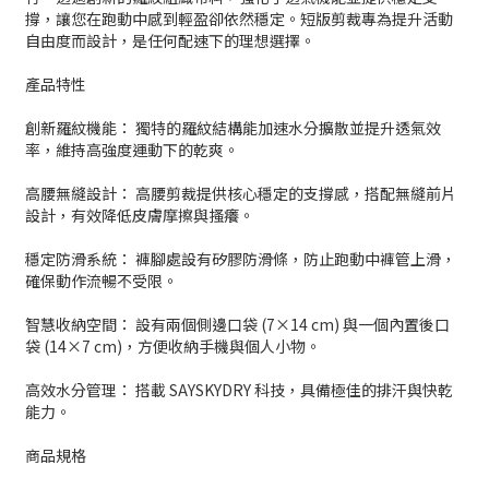
撐，讓您在跑動中感到輕盈卻依然穩定。短版剪裁專為提升活動
自由度而設計，是任何配速下的理想選擇。
產品特性
創新羅紋機能： 獨特的羅紋結構能加速水分擴散並提升透氣效
率，維持高強度運動下的乾爽。
高腰無縫設計： 高腰剪裁提供核心穩定的支撐感，搭配無縫前片
設計，有效降低皮膚摩擦與搔癢。
穩定防滑系統： 褲腳處設有矽膠防滑條，防止跑動中褲管上滑，
確保動作流暢不受限。
智慧收納空間： 設有兩個側邊口袋 (7×14 cm) 與一個內置後口
袋 (14×7 cm)，方便收納手機與個人小物。
高效水分管理： 搭載 SAYSKYDRY 科技，具備極佳的排汗與快乾
能力。
商品規格