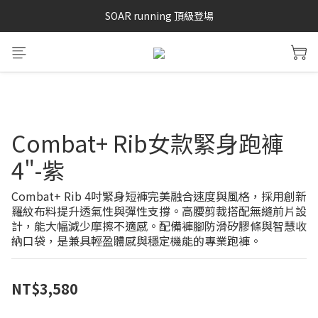
SAYSKY 26'春夏兩件85折
SOAR running 頂級登場
加入LINE好友 再領100購物金 點我加入
SAYSKY 26'春夏兩件85折
Combat+ Rib女款緊身跑褲
4"-紫
Combat+ Rib 4吋緊身短褲完美融合速度與風格，採用創新
羅紋布料提升透氣性與彈性支撐。高腰剪裁搭配無縫前片設
計，能大幅減少摩擦不適感。配備褲腳防滑矽膠條與智慧收
納口袋，是兼具輕盈體感與穩定機能的專業跑褲。
NT$3,580