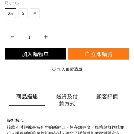
尺寸
: XS
XS
S
M
加入購物車
立即購買
加入追蹤清單
商品描述
送貨及付
顧客評價
款方式
設計核心
這款 4 吋短褲是系列中的新經典，旨在讓速度、風格與舒適感並
行。透過創新的羅紋組織布料，強化了透氣機能並提供穩定支