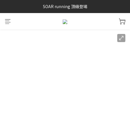
SAYSKY 26'春夏兩件85折
SOAR running 頂級登場
加入LINE好友 再領100購物金 點我加入
SAYSKY 26'春夏兩件85折