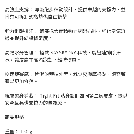
高強度支撐： 專為跑步律動設計，提供卓越的支撐力，並
附有可拆卸式襯墊供自由調整。
強力網眼排汗： 背部採大面積強力網眼布料，強化空氣流
通並提升結構穩定度。
高效水分管理： 搭載 SAYSKYDRY 科技，能迅速排除汗
水，讓皮膚在高溫跑動下維持乾爽。
極速競賽感： 簡潔的競技外型，減少皮膚摩擦點，讓穿著
體感更加俐落。
親膚緊身剪裁： Tight Fit 貼身設計如同第二層皮膚，提供
安全且具備支撐力的包覆感。
商品規格
重量： 150 g