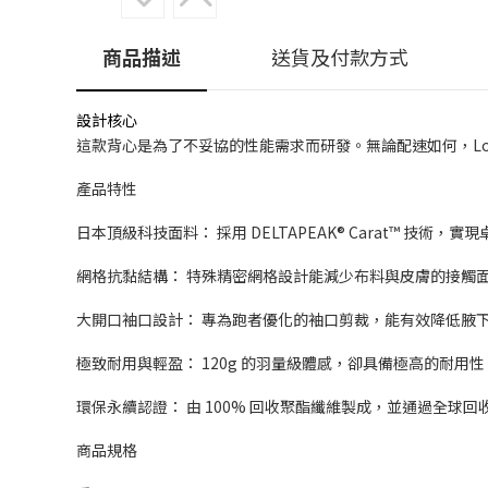
商品描述
送貨及付款方式
設計核心
這款背心是為了不妥協的性能需求而研發。無論配速如何，Log
產品特性
日本頂級科技面料： 採用 DELTAPEAK® Carat™ 技術
網格抗黏結構： 特殊精密網格設計能減少布料與皮膚的接觸
大開口袖口設計： 專為跑者優化的袖口剪裁，能有效降低腋
極致耐用與輕盈： 120g 的羽量級體感，卻具備極高的耐
環保永續認證： 由 100% 回收聚酯纖維製成，並通過全球回收標
商品規格