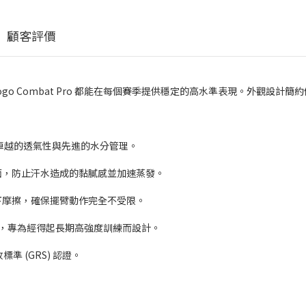
顧客評價
o Combat Pro 都能在每個賽季提供穩定的高水準表現。外觀設計
，實現卓越的透氣性與先進的水分管理。
面，防止汗水造成的黏膩感並加速蒸發。
下摩擦，確保擺臂動作完全不受限。
用性，專為經得起長期高強度訓練而設計。
準 (GRS) 認證。