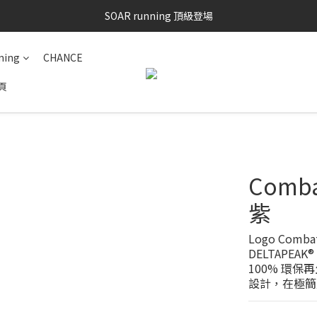
SAYSKY 26'春夏兩件85折
SOAR running 頂級登場
加入LINE好友 再領100購物金 點我加入
ning
CHANCE
SAYSKY 26'春夏兩件85折
頁
Comb
紫
Logo Comb
DELTAPEA
100% 環
設計，在極簡