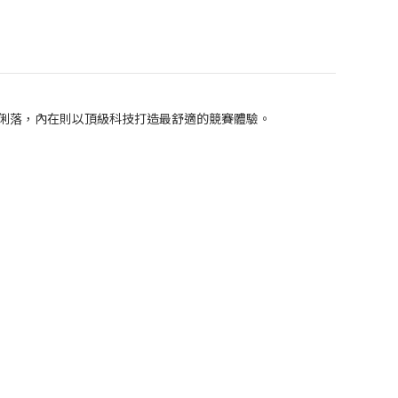
簡約俐落，內在則以頂級科技打造最舒適的競賽體驗。