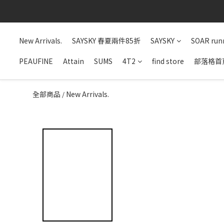
New Arrivals.
SAYSKY 春夏兩件85折
SAYSKY
SOAR run
PEAUFINE
Attain
SUMS
4T2
find store
部落格首
全部商品
New Arrivals.
/