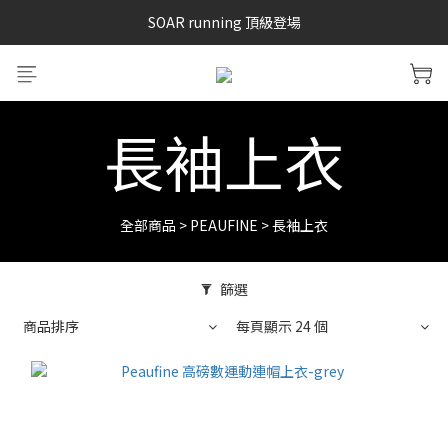
SAYSKY 26'春夏兩件85折
SOAR running 頂級登場
加入LINE好友 再領100購物金 點我加入
SAYSKY 26'春夏兩件85折
長袖上衣
全部商品
>
PEAUFINE
>
長袖上衣
篩選
商品排序
每頁顯示 24 個