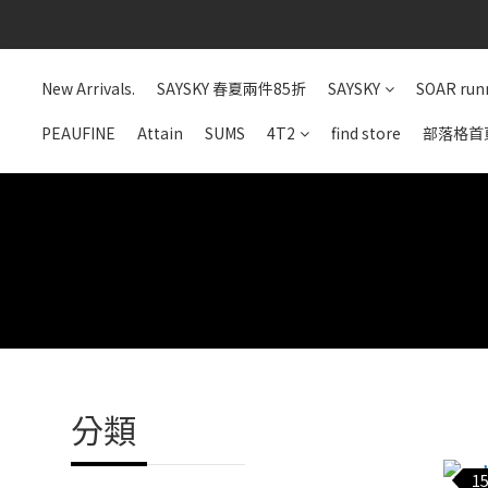
New Arrivals.
SAYSKY 春夏兩件85折
SAYSKY
SOAR run
PEAUFINE
Attain
SUMS
4T2
find store
部落格首
分類
15