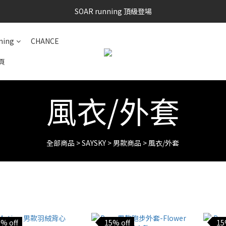
SAYSKY 26'春夏兩件85折
SOAR running 頂級登場
加入LINE好友 再領100購物金 點我加入
ning
CHANCE
SAYSKY 26'春夏兩件85折
頁
風衣/外套
全部商品
>
SAYSKY
>
男款商品
>
風衣/外套
% off
15% off
15