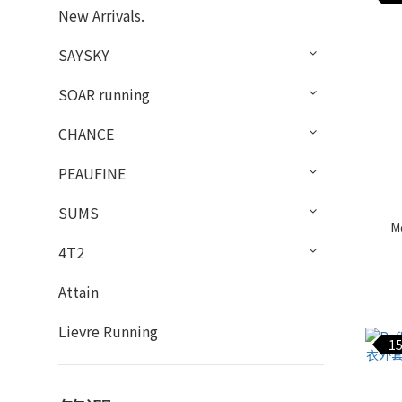
New Arrivals.
SAYSKY
SOAR running
CHANCE
PEAUFINE
SUMS
M
4T2
Attain
Lievre Running
15