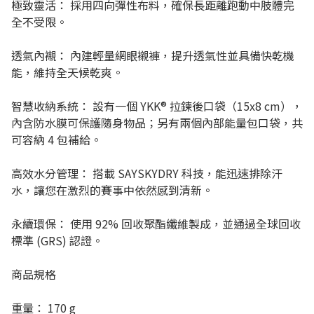
極致靈活： 採用四向彈性布料，確保長距離跑動中肢體完
全不受限。
透氣內襯： 內建輕量網眼襯褲，提升透氣性並具備快乾機
能，維持全天候乾爽。
智慧收納系統： 設有一個 YKK® 拉鍊後口袋（15x8 cm），
內含防水膜可保護隨身物品；另有兩個內部能量包口袋，共
可容納 4 包補給。
高效水分管理： 搭載 SAYSKYDRY 科技，能迅速排除汗
水，讓您在激烈的賽事中依然感到清新。
永續環保： 使用 92% 回收聚酯纖維製成，並通過全球回收
標準 (GRS) 認證。
商品規格
重量： 170 g