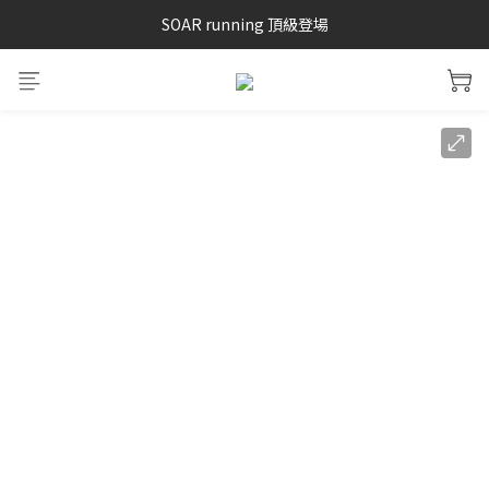
SAYSKY 26'春夏兩件85折
SOAR running 頂級登場
加入LINE好友 再領100購物金 點我加入
SAYSKY 26'春夏兩件85折