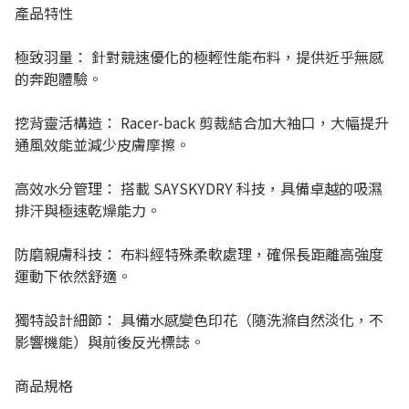
產品特性
極致羽量： 針對競速優化的極輕性能布料，提供近乎無感
的奔跑體驗。
挖背靈活構造： Racer-back 剪裁結合加大袖口，大幅提升
通風效能並減少皮膚摩擦。
高效水分管理： 搭載 SAYSKYDRY 科技，具備卓越的吸濕
排汗與極速乾燥能力。
防磨親膚科技： 布料經特殊柔軟處理，確保長距離高強度
運動下依然舒適。
獨特設計細節： 具備水感變色印花（隨洗滌自然淡化，不
影響機能）與前後反光標誌。
商品規格