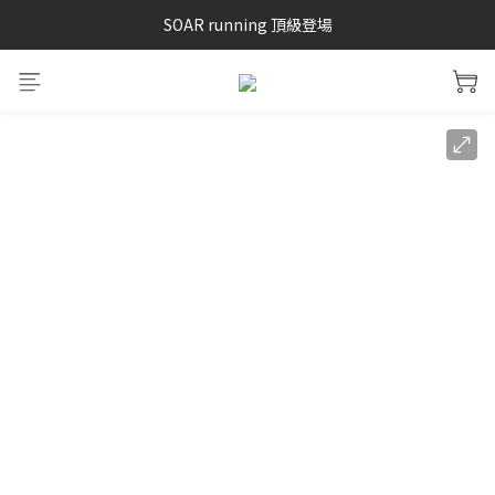
SAYSKY 26'春夏兩件85折
SOAR running 頂級登場
加入LINE好友 再領100購物金 點我加入
SAYSKY 26'春夏兩件85折