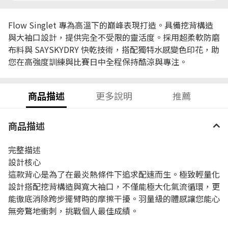
Flow Singlet 專為高溫下的巔峰表現打造。具備挖背構造
與大袖口設計，提供完全不受限的靈活度。採用超柔軟防磨
布料與 SAYSKYDRY 快乾技術，搭配獨特水感變色印花，助
您在高強度訓練與比賽日中全程保持酷涼與專注。
商品描述
更多說明
推薦
商品描述
完整描述
設計核心
這款背心是為了在最炎熱條件下追求配速而生。極致輕量化
設計搭配挖背構造與寬大袖口，不僅能極大化氣流循環，更
能徹底消除跨步擺臂時的摩擦干擾。羽量級的體感讓您能心
無旁鶩地衝刺，挑戰個人最佳成績。