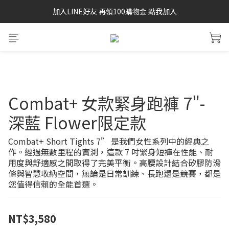
加入LINE好友 再領100購物金 點我加入
SAYSKY 26'春夏兩件85折
SAYSKY 26'春夏兩件85折
Combat+ 女款緊身跑褲 7"-
深藍 Flower限定款
Combat+ Short Tights 7” 是我們女性系列中的經典之
作。經過無數里程的實測，這款 7 吋緊身短褲在性能、耐
用度與舒適感之間取得了完美平衡。高腰設計結合矽膠防滑
條與智慧收納空間，無論是日常訓練、長跑還是競賽，都是
您值得信賴的全能首選。
NT$3,580