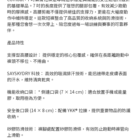
的基礎單品。7 吋的長度提供了理想的腿部包覆，有效減少跑動
時的摩擦感。高腰剪裁不僅提供絕佳的支撐力，更能在大幅度動
作中維持穩定。這款短褲整合了高品質的收納系統與防滑技術，
是那種您會想一次次穿上、陪您度過每一場訓練與賽事的可靠夥
伴。
產品特性
支撐型高腰設計： 提供穩定的核心包覆感，確保在長距離跑動中
褲頭不移位、不捲曲。
SAYSKYDRY 科技： 高效的吸濕排汗技術，能迅速帶走皮膚表面
的汗水，維持清爽乾爽。
機能收納口袋： * 側邊口袋 (7 × 14 cm)：適合放置手機或能量
膠，取用極為方便。
安全後口袋 (14 × 8 cm)：配備 YKK® 拉鍊，提供重要物品的防護
收納。
矽膠防滑技術： 褲腳處配置矽膠防滑條，有效防止跑動時褲管向
上滑動。