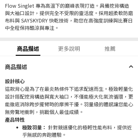
Flow Singlet 專為高溫下的巔峰表現打造。具備挖背構造
與大袖口設計，提供完全不受限的靈活度。採用超柔軟防磨
布料與 SAYSKYDRY 快乾技術，助您在高強度訓練與比賽日
中全程保持酷涼與專注。
商品描述
更多說明
推薦
商品描述
設計核心
這款背心是為了在最炎熱條件下追求配速而生。極致輕量化
設計搭配挖背構造與寬大袖口，不僅能極大化氣流循環，更
能徹底消除跨步擺臂時的摩擦干擾。羽量級的體感讓您能心
無旁鶩地衝刺，挑戰個人最佳成績。
產品特性
極致羽量：
針對競速優化的極輕性能布料，提供近
乎無感的奔跑體驗。