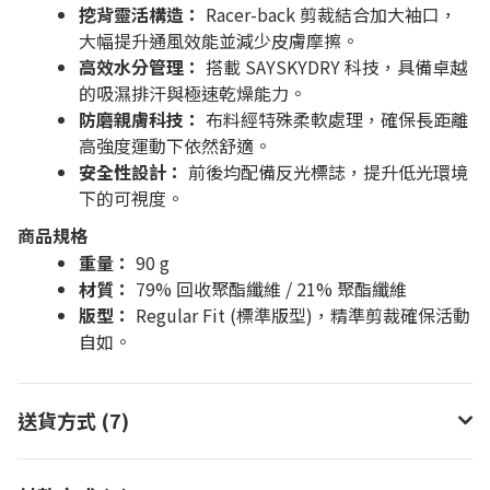
挖背靈活構造：
Racer-back 剪裁結合加大袖口，
大幅提升通風效能並減少皮膚摩擦。
高效水分管理：
搭載 SAYSKYDRY 科技，具備卓越
的吸濕排汗與極速乾燥能力。
防磨親膚科技：
布料經特殊柔軟處理，確保長距離
高強度運動下依然舒適。
安全性設計：
前後均配備反光標誌，提升低光環境
下的可視度。
商品規格
重量：
90 g
材質：
79% 回收聚酯纖維 / 21% 聚酯纖維
版型：
Regular Fit (標準版型)，精準剪裁確保活動
自如。
送貨方式 (7)