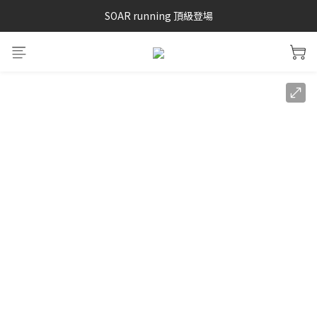
SAYSKY 26'春夏兩件85折
SOAR running 頂級登場
加入LINE好友 再領100購物金 點我加入
SAYSKY 26'春夏兩件85折