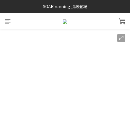
SAYSKY 26'春夏兩件85折
SOAR running 頂級登場
加入LINE好友 再領100購物金 點我加入
SAYSKY 26'春夏兩件85折