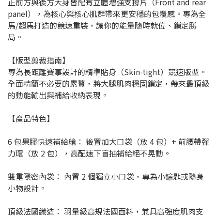
正前方與後方大身皆配有立體增強支撐片（Front and rear
panel），為核心與核心肌群帶來更安穩的包覆感。專為全
馬/超馬打造的競速重裝，讓你的能量隨時就位、鎖定勝
局。
【版型剪裁指南】
專為長距離賽事設計的精準貼身（Skin-tight）競速版型。
全面精簡不必要的累贅，將大腿肌肉穩固鎖定，帶來最頂級
的動能輸出與補給收納表現。
【產品特色】
6 包果膠快速補給艙： 後置加大口袋（放 4 包）+ 前腰帶彈
力環（放 2 包），高配速下盲抽補給絕不晃動。
雙重隱密內袋： 內置 2 個獨立小口袋，專為小鑰匙或隨身
小物設計。
頂級法國織造： 羽量級高規法國面料，兼具高強度肌肉支