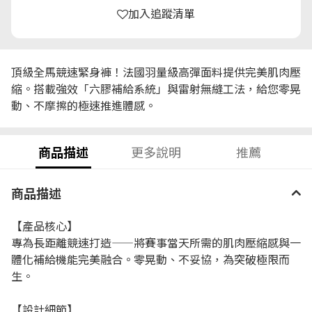
加入追蹤清單
頂級全馬競速緊身褲！法國羽量級高彈面料提供完美肌肉壓
縮。搭載強效「六膠補給系統」與雷射無縫工法，給您零晃
動、不摩擦的極速推進體感。
商品描述
更多說明
推薦
商品描述
【產品核心】
專為長距離競速打造——將賽事當天所需的肌肉壓縮感與一
體化補給機能完美融合。零晃動、不妥協，為突破極限而
生。
【設計細節】