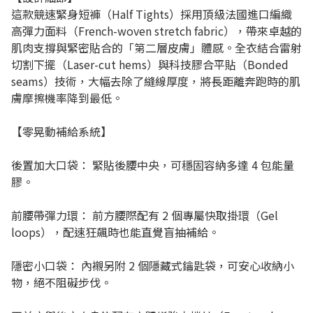
這款競速緊身短褲（Half Tights）採用頂級法國進口編織
高彈力面料（French-woven stretch fabric），帶來卓越的
肌肉支撐與緊密貼合的「第二層皮膚」體感。全衣結合雷射
切割下擺（Laser-cut hems）與科技膠合平貼（Bonded
seams）技術，大幅去除了縫線厚度，將長距離奔跑時的肌
膚摩擦機率降到最低。
【零晃動補給系統】
後置加大口袋： 緊貼後腰中央，可穩固容納多達 4 包能量
膠。
前腰帶彈力環： 前方腰際配有 2 個專屬快取掛環（Gel
loops），配速狂飆時也能直覺盲抽補給。
隱密小口袋： 內襯另附 2 個隱藏式鑰匙袋，可安心收納小
物，絕不阻礙步伐。