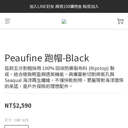
加入LINE好友 再領100購物金 點我加入
SAYSKY 26'春夏兩件85折
SAYSKY 26'春夏兩件85折
Peaufine 跑帽-Black
這款五分割帽採用 100% 回收防撕裂布料 (Ripstop) 製
成，結合極致輕盈與透氣機能。具備雷射切割排氣孔與 
Seaqual 海洋再生纖維，不僅快乾耐用，更展現對海洋環保
的承諾，是戶外探險的理想配件。
NT$2,590
尺寸
: ONE SIZE