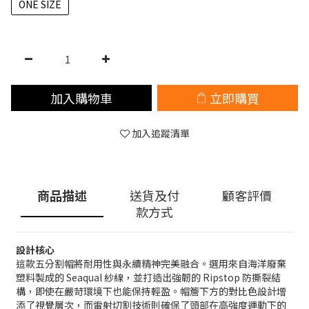
ONE SIZE
加入購物車
立即購買
加入追蹤清單
商品描述
送貨及付
顧客評價
款方式
設計核心
這款五分割帽將耐用性與永續精神完美融合。選用來自海洋廢棄
塑料製成的 Seaqual 紗線，並打造出強韌的 Ripstop 防撕裂結
構，即使在嚴苛環境下也能保持輕盈。帽簷下方的對比色設計增
添了視覺層次，而雷射切割技術則確保了頭部在高強度運動下的