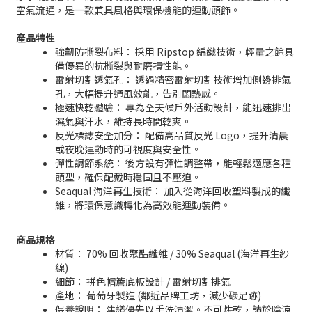
空氣流通，是一款兼具風格與環保機能的運動頭飾。
產品特性
強韌防撕裂布料： 採用 Ripstop 編織技術，輕量之餘具
備優異的抗撕裂與耐磨損性能。
雷射切割透氣孔： 透過精密雷射切割技術增加側邊排氣
孔，大幅提升通風效能，告別悶熱感。
極速快乾體驗： 專為全天候戶外活動設計，能迅速排出
濕氣與汗水，維持長時間乾爽。
反光標誌安全加分： 配備高品質反光 Logo，提升清晨
或夜晚運動時的可視度與安全性。
彈性調節系統： 後方設有彈性調整帶，能輕鬆適應各種
頭型，確保配戴時穩固且不壓迫。
Seaqual 海洋再生技術： 加入從海洋回收塑料製成的纖
維，將環保意識轉化為高效能運動裝備。
商品規格
材質： 70% 回收聚酯纖維 / 30% Seaqual (海洋再生紗
線)
細節： 拼色帽簷底板設計 / 雷射切割排氣
產地： 葡萄牙製造 (鄰近品牌工坊，減少碳足跡)
保養說明： 建議優先以手洗清潔。不可烘乾，請於陰涼