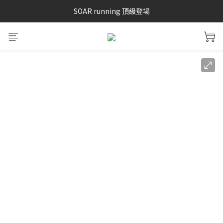
SAYSKY 26'春夏兩件85折
SOAR running 頂級登場
加入LINE好友 再領100購物金 點我加入
SAYSKY 26'春夏兩件85折