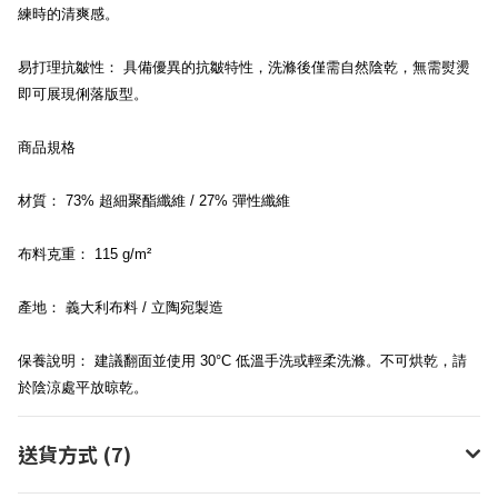
練時的清爽感。
易打理抗皺性： 具備優異的抗皺特性，洗滌後僅需自然陰乾，無需熨燙
即可展現俐落版型。
商品規格
材質： 73% 超細聚酯纖維 / 27% 彈性纖維
布料克重： 115 g/m²
產地： 義大利布料 / 立陶宛製造
保養說明： 建議翻面並使用 30°C 低溫手洗或輕柔洗滌。不可烘乾，請
於陰涼處平放晾乾。
送貨方式 (7)