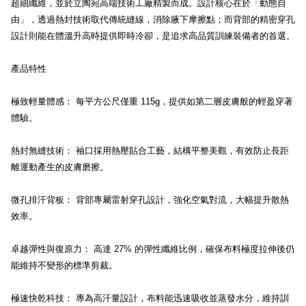
超細纖維，並於立陶宛高端技術工廠精製而成。設計核心在於「動態自
由」，透過熱封技術取代傳統縫線，消除腋下摩擦點；而背部的精密穿孔
設計則能在體溫升高時提供即時冷卻，是追求高品質訓練裝備者的首選。
產品特性
極致輕量體感： 每平方公尺僅重 115g，提供如第二層皮膚般的輕盈穿著
體驗。
熱封無縫技術： 袖口採用熱壓貼合工藝，結構平整美觀，有效防止長距
離運動產生的皮膚磨擦。
微孔排汗背板： 背部專屬雷射穿孔設計，強化空氣對流，大幅提升散熱
效率。
卓越彈性與復原力： 高達 27% 的彈性纖維比例，確保布料極度拉伸後仍
能維持不變形的標準剪裁。
極速快乾科技： 專為高汗量設計，布料能迅速吸收並蒸發水分，維持訓