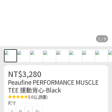
1 / 9
NT$3,280
Peaufine PERFORMANCE MUSCLE
TEE 運動背心-Black
5.0
(
1 評價
)
尺寸
S
M
L
XL