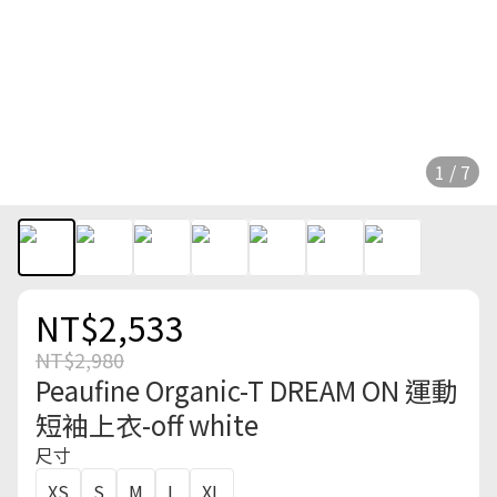
1 / 7
NT$2,533
NT$2,980
Peaufine Organic-T DREAM ON 運動
短袖上衣-off white
尺寸
XS
S
M
L
XL