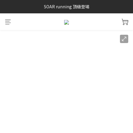
SOAR running 頂級登場
SAYSKY 26'春夏兩件85折
加入LINE好友 再領100購物金 點我加入
SAYSKY 26'春夏兩件85折