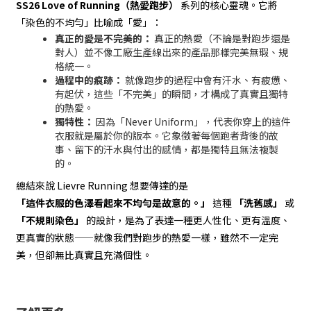
SS26 Love of Running（熱愛跑步）
系列的核心靈魂。它將
「染色的不均勻」比喻成「愛」：
真正的愛是不完美的：
真正的熱愛（不論是對跑步還是
對人）並不像工廠生產線出來的產品那樣完美無瑕、規
格統一。
過程中的痕跡：
就像跑步的過程中會有汗水、有疲憊、
有起伏，這些「不完美」的瞬間，才構成了真實且獨特
的熱愛。
獨特性：
因為「Never Uniform」，代表你穿上的這件
衣服就是屬於你的版本。它象徵著每個跑者背後的故
事、留下的汗水與付出的感情，都是獨特且無法複製
的。
總結來說 Lievre Running 想要傳達的是
「這件衣服的色澤看起來不均勻是故意的。」
這種
「洗舊感」
或
「不規則染色」
的設計，是為了表達一種更人性化、更有溫度、
更真實的狀態——就像我們對跑步的熱愛一樣，雖然不一定完
美，但卻無比真實且充滿個性。