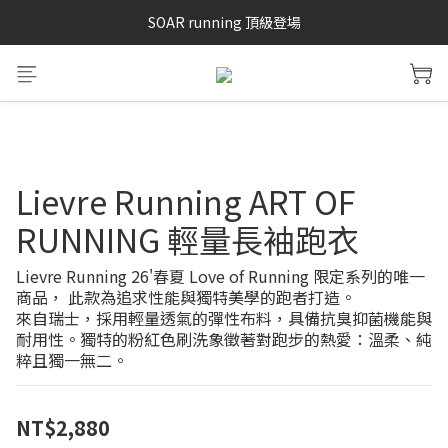
SAYSKY 26'春夏兩件85折
SOAR running 頂級登場
加入LINE好友 再領100購物金 點我加入
SAYSKY 26'春夏兩件85折
Lievre Running ART OF
RUNNING 輕量長袖跑衣
Lievre Running 26'春夏 Love of Running 限定系列的唯一
商品， 此款為追求性能與獨特美學的跑者打造。
來自瑞士，採用輕量透氣的彈性布料，具備抗臭抑菌機能與
耐用性。獨特的粉紅色刷洗象徵著對跑步的熱愛：溫柔、純
粹且獨一無二。
NT$2,880