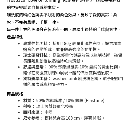
作為 SS26 "Love of Running" 限定系列的核心，這款長袖跑衣
的視覺靈感源自情感的本質。
刷洗感的粉紅色調與不規則的染色效果，反映了愛的真諦：柔
軟、不完美且絕非千篇一律。
每一件上衣的色澤分布皆略有不同，展現出獨特的手感與個性。
產品特性
專業性能面料：
採用 180g 輕量化彈性布料，提供精準
貼合的運動剪裁，並兼顧高強度的耐用性。
瑞士研發科技：
搭載輕量化與高效氣味控制技術，確保
長距離跑動後依然維持乾爽清新。
舒適與靈活：
90% 聚酯纖維與 10% 氨綸的黃金比例，
確保在高強度訓練中展現卓越的伸展度與透氣感。
獨特美學工藝：
washed pink 刷洗粉色調，賦予服飾自
然的層次感與視覺張力。
商品規格
材質：
90% 聚酯纖維 / 10% 氨綸 (Elastane)
科技：
瑞士設計輕量化技術
面料來源：
中國
尺寸參考：
模特兒身高 188 cm，穿著 M 號。