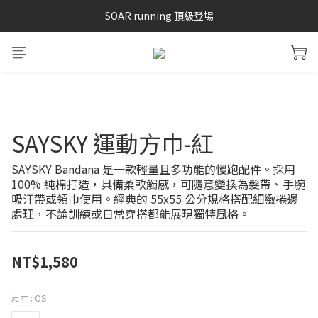
SAYSKY 26'春夏兩件85折
SOAR running 頂級登場
加入LINE好友 再領100購物金 點我加入
SAYSKY 26'春夏兩件85折
SAYSKY 運動方巾-紅
SAYSKY Bandana 是一款輕量且多功能的慢跑配件。採用 
100% 純棉打造，具備柔軟觸感，可隨意變換為髮帶、手腕
吸汗帶或領巾使用。經典的 55x55 公分規格搭配細緻捲邊
處理，不論訓練或日常穿搭都能展現獨特風格。
NT$1,580
尺寸
: OS