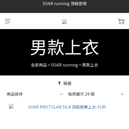
SAYSKY 26'春夏兩件85折
加入LINE好友 再領100購物金 點我加入
SAYSKY 26'春夏兩件85折
男款上衣
全部商品
>
SOAR running
>
男款上衣
篩選
商品排序
每頁顯示 24 個