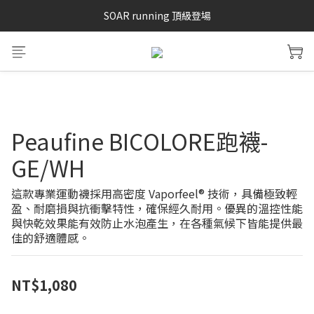
SAYSKY 26'春夏兩件85折
SOAR running 頂級登場
加入LINE好友 再領100購物金 點我加入
SAYSKY 26'春夏兩件85折
Peaufine BICOLORE跑襪-
GE/WH
這款專業運動襪採用高密度 Vaporfeel® 技術，具備極致輕
盈、耐磨損與抗衝擊特性，確保經久耐用。優異的溫控性能
與快乾效果能有效防止水泡產生，在各種氣候下皆能提供最
佳的舒適體感。
NT$1,080