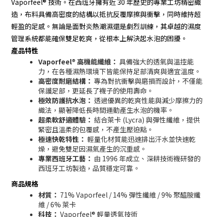
Vaporfeel® 技術。在西班牙擁有近 30 年歷史的專業工坊精密織
造，布料具備高密度的結構以抵抗反覆摩擦與衝擊，同時維持超
輕盈的足感。無論是面對炎熱潮濕還是劇烈訓練，其卓越的濕度
管理系統都能確保雙足乾爽，從根本上解決起水泡的困擾。
產品特性
Vaporfeel® 高機能纖維：
具備強大的透氣與溫控能
力，在各種濕熱環境下皆能保持足部清爽與適宜溫度。
高密度耐磨結構：
專為對抗衝擊與磨損而設計，不僅能
保護足部，更延長了襪子的使用壽命。
極效防護抗水泡：
透過優異的乾爽性能與減少摩擦力的
織法，顯著降低長時間運動產生水泡的機率。
超柔軟舒適體驗：
結合萊卡 (Lycra) 與彈性纖維，提供
緊密且溫柔的包覆感，不產生壓迫點。
極速快乾特性：
輕量化材質能迅速排出汗水並快速乾
燥，避免雙足因濕氣產生的沉重感。
專業西班牙工藝：
由 1996 年成立、深耕技術襪研發的
西班牙工坊製造，品質穩定可靠。
商品規格
材質：
71% Vaporfeel / 14% 彈性纖維 / 9% 聚醯胺纖
維 / 6% 萊卡
科技：
Vaporfeel® 輕量透氣技術