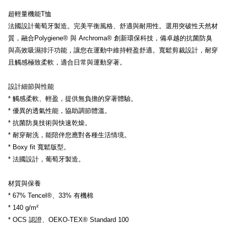
超輕量機能T恤
法國設計葡萄牙製造。完美平衡風格、舒適與耐用性。選用突破性天然材
質，融合Polygiene® 與 Archroma® 創新環保科技，備卓越的抗菌防臭
與高效吸濕排汗功能，讓您在運動中維持輕盈舒適。寬鬆剪裁設計，耐穿
且觸感極致柔軟，適合日常與運動穿著。
設計細節與性能
* 觸感柔軟、輕盈，提供無負擔的穿著體驗。
* 優異的透氣性能，協助調節體溫。
* 抗菌防臭技術與快速乾燥。
* 耐穿耐洗，能陪伴您應對各種生活情境。
* Boxy fit 寬鬆版型。
* 法國設計，葡萄牙製造。
材質與保養
* 67% Tencel®、33% 有機棉
* 140 g/m²
* OCS 認證、OEKO-TEX® Standard 100