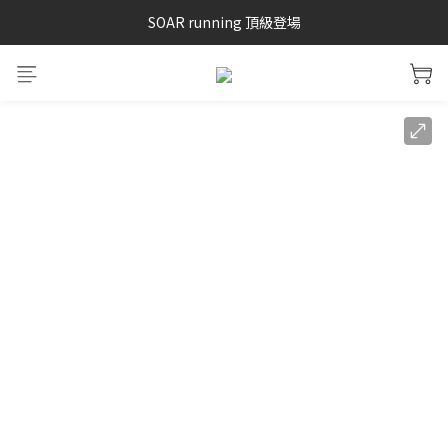
SAYSKY 26'春夏兩件85折
SOAR running 頂級登場
加入LINE好友 再領100購物金 點我加入
SAYSKY 26'春夏兩件85折