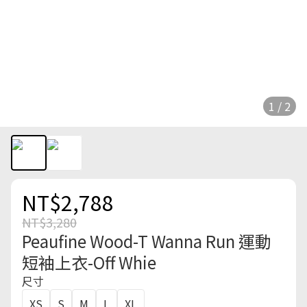
1 / 2
NT$2,788
NT$3,280
Peaufine Wood-T Wanna Run 運動
短袖上衣-Off Whie
尺寸
XS
S
M
L
XL