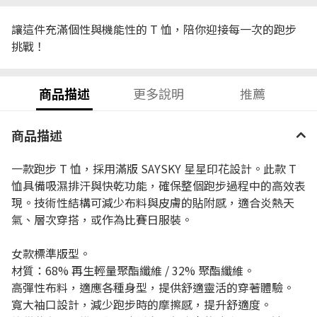
讓這件充滿個性與機能性的 T 恤，陪你迎接每一次的跑步
挑戰！
商品描述
更多說明
推薦
商品描述
一款跑步 T 恤，採用滿版 SAYSKY 星星印花設計。此款 T
恤具備吸濕排汗與快乾功能，確保整個跑步過程中的高效表
現。技術性結構可減少布料與皮膚的貼附感，適合炎熱天
氣、層次穿搭，或作為比賽日服裝。
女款標準版型。
材質：68% 再生輕量聚酯纖維 / 32% 聚酯纖維。
高彈性布料，適應各種身型，提供舒適靈活的穿著體驗。
寬大袖口設計，減少跑步時的摩擦感，提升舒適度。