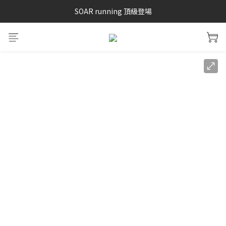
SAYSKY 26'春夏兩件85折
SOAR running 頂級登場
加入LINE好友 再領100購物金 點我加入
SAYSKY 26'春夏兩件85折