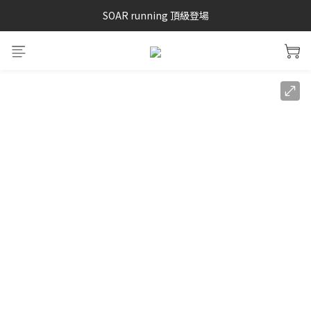
SAYSKY 26'春夏兩件85折
SOAR running 頂級登場
加入LINE好友 再領100購物金 點我加入
SAYSKY 26'春夏兩件85折