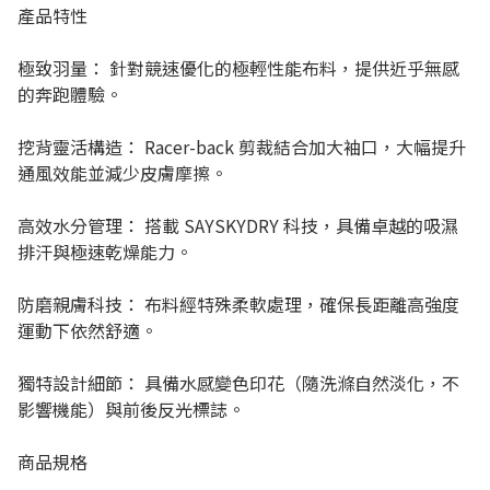
產品特性
極致羽量： 針對競速優化的極輕性能布料，提供近乎無感
的奔跑體驗。
挖背靈活構造： Racer-back 剪裁結合加大袖口，大幅提升
通風效能並減少皮膚摩擦。
高效水分管理： 搭載 SAYSKYDRY 科技，具備卓越的吸濕
排汗與極速乾燥能力。
防磨親膚科技： 布料經特殊柔軟處理，確保長距離高強度
運動下依然舒適。
獨特設計細節： 具備水感變色印花（隨洗滌自然淡化，不
影響機能）與前後反光標誌。
商品規格