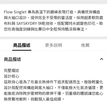
Flow Singlet 專為高溫下的巔峰表現打造。具備挖背構造
與大袖口設計，提供完全不受限的靈活度。採用超柔軟防磨
布料與 SAYSKYDRY 快乾技術，搭配獨特水感變色印花，助
您在高強度訓練與比賽日中全程保持酷涼與專注。
商品描述
更多說明
推薦
商品描述
完整描述
設計核心
這款背心是為了在最炎熱條件下追求配速而生。極致輕量化
設計搭配挖背構造與寬大袖口，不僅能極大化氣流循環，更
能徹底消除跨步擺臂時的摩擦干擾。羽量級的體感讓您能心
無旁鶩地衝刺，挑戰個人最佳成績。