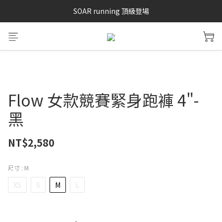
SAYSKY 26'春夏兩件85折
SOAR running 頂級登場
加入LINE好友 再領100購物金 點我加入
SAYSKY 26'春夏兩件85折
Flow 女款競賽緊身跑褲 4"-
黑
NT$2,580
尺寸
: M
XS
S
M
L