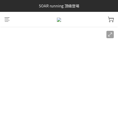
SAYSKY 26'春夏兩件85折
SOAR running 頂級登場
加入LINE好友 再領100購物金 點我加入
SAYSKY 26'春夏兩件85折