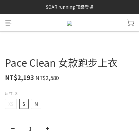
SAYSKY 26'春夏兩件85折
SOAR running 頂級登場
加入LINE好友 再領100購物金 點我加入
SAYSKY 26'春夏兩件85折
Pace Clean 女款跑步上衣
NT$2,193
NT$2,580
尺寸
: S
XS
S
M