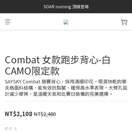
SAYSKY 26'春夏兩件85折
SOAR running 頂級登場
加入LINE好友 再領100購物金 點我加入
SAYSKY 26'春夏兩件85折
Combat 女款跑步背心-白
CAMO限定款
SAYSKY Combat 競賽背心，採用滿版印花。吸濕快乾的華
夫格面料結構，能有效抗黏膩，確保高水準表現。大臂孔設
計減少摩擦，是溫暖天氣和比賽日裝備的完美選擇。
NT$2,108
NT$2,480
尺寸
: S