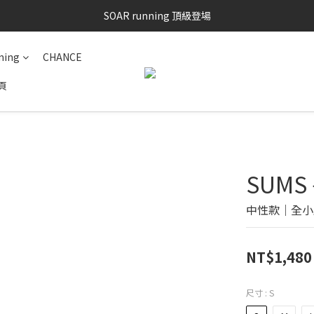
SAYSKY 26'春夏兩件85折
SOAR running 頂級登場
加入LINE好友 再領100購物金 點我加入
ning
CHANCE
SAYSKY 26'春夏兩件85折
頁
SUM
中性款｜全小
NT$1,480
尺寸
: S