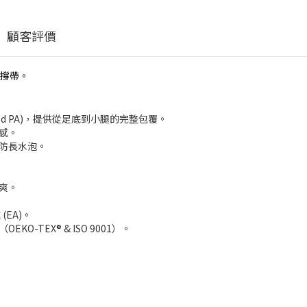
顧客評價
撐帶。
led PA)，提供從足底到小腿的完整包覆。
感。
預防長水泡。
爽。
 (EA)。
-TEX® & ISO 9001）。