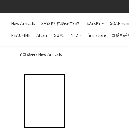
New Arrivals.
SAYSKY 春夏兩件85折
SAYSKY
SOAR run
PEAUFINE
Attain
SUMS
4T2
find store
部落格首
全部商品
New Arrivals.
/