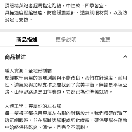
頂級精英跑者超馬指定跑襪，中性款。四季皆宜。
具備適度壓縮機能、防磨緩震設計、透氣網眼材質，以及防
滑足弓支撐。
商品描述
更多說明
推薦
商品描述
職人實測：全地形制霸
歷經數千英里的實地測試與不斷改良，我們在舒適度、耐用
性、透氣感與加壓支撐之間找到了完美平衡。無論是平坦公
路、山徑野路還是田徑賽道，它都已為你準備就緒。
人體工學：專屬你的左右腳
每一雙襪子都採用專屬左右腳的對稱設計。我們精確配置了
透氣網眼區，並在腳趾與腳跟處強化緩震，確保雙腳在運動
中始終保持乾爽、涼快，且完全不磨腳。