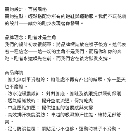
簡約設計，百搭風格
簡約造型，輕鬆搭配你所有的跑鞋與運動服。我們不玩花哨
的設計——讓你的跑步表現替你發聲。
品牌理念：跑者才是主角
我們的設計初衷很簡單：將品牌標誌放在襪子後方。這代表
著一種信念——這一切的主角不是我們，而是你和你的奔
跑。跑者永遠領先在前，而我們會在後方默默支撐。
商品詳情:
- 腳尖無感平滑縫線： 腳趾處不再有凸出的線頭，穿一整天
也不磨腳。
- 防水泡緩震設計： 針對腳底、腳趾及後跟提供緩衝保護。
- 透氣編織技術： 提升空氣流通，保持乾爽。
- 中度壓縮加壓： 提供適度的包覆感與支撐。
- 高效排汗機能混紡： 卓越的吸濕排汗性能，維持足部舒
爽。
- 足弓防滑包覆： 緊貼足弓不位移，運動時襪子不滑動。