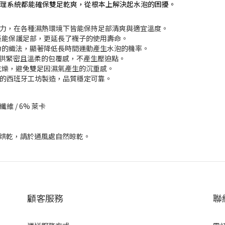
理系統都能確保雙足乾爽，從根本上解決起水泡的困擾。
力，在各種濕熱環境下皆能保持足部清爽與適宜溫度。
僅能保護足部，更延長了襪子的使用壽命。
力的織法，顯著降低長時間運動產生水泡的機率。
維，提供緊密且溫柔的包覆感，不產生壓迫點。
乾燥，避免雙足因濕氣產生的沉重感。
研發的西班牙工坊製造，品質穩定可靠。
胺纖維 / 6% 萊卡
不可烘乾，請於通風處自然晾乾。
顧客服務
聯