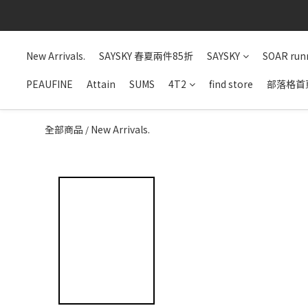
New Arrivals.
SAYSKY 春夏兩件85折
SAYSKY
SOAR run
PEAUFINE
Attain
SUMS
4T2
find store
部落格首
全部商品
New Arrivals.
/