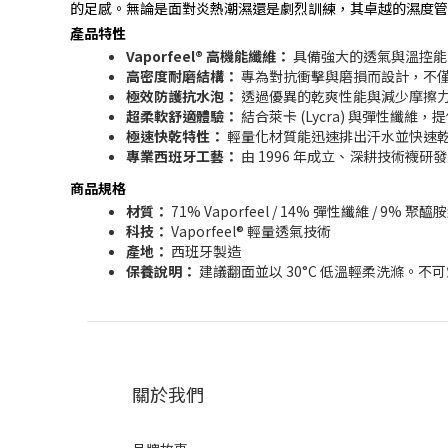
的足感。無論是面對炎熱潮濕還是劇烈訓練，其卓越的濕度管
產品特性
Vaporfeel® 高機能纖維：
具備強大的透氣與溫控能
高密度耐磨結構：
專為對抗衝擊與磨損而設計，不
極效防護抗水泡：
透過優異的乾爽性能與減少摩擦
超柔軟舒適體驗：
結合萊卡 (Lycra) 與彈性纖
極速快乾特性：
輕量化材質能迅速排出汗水並快速
專業西班牙工藝：
由 1996 年成立、深耕技術襪
商品規格
材質：
71% Vaporfeel / 14% 彈性纖維 / 9% 聚醯
科技：
Vaporfeel® 輕量透氣技術
產地：
西班牙製造
保養說明：
建議翻面並以 30°C 低溫輕柔洗滌。
關於我們