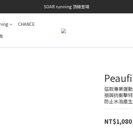
SAYSKY 26'春夏兩件85折
SOAR running 頂級登場
加入LINE好友 再領100購物金 點我加入
ning
CHANCE
SAYSKY 26'春夏兩件85折
頁
Peauf
這款專業運動襪
損與抗衝擊特
防止水泡產生
NT$1,080