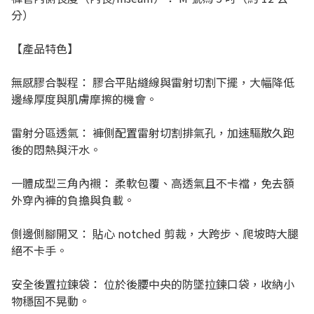
分）
【產品特色】
無感膠合製程： 膠合平貼縫線與雷射切割下擺，大幅降低
邊緣厚度與肌膚摩擦的機會。
雷射分區透氣： 褲側配置雷射切割排氣孔，加速驅散久跑
後的悶熱與汗水。
一體成型三角內襯： 柔軟包覆、高透氣且不卡襠，免去額
外穿內褲的負擔與負載。
側邊側腳開叉： 貼心 notched 剪裁，大跨步、爬坡時大腿
絕不卡手。
安全後置拉鍊袋： 位於後腰中央的防墜拉鍊口袋，收納小
物穩固不晃動。