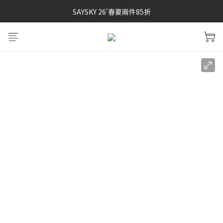
SAYSKY 26'春夏兩件85折
SAYSKY 26'春夏兩件85折
SOAR running 頂級登場
加入LINE好友 再領100購物金 點我加入
SAYSKY 26'春夏兩件85折