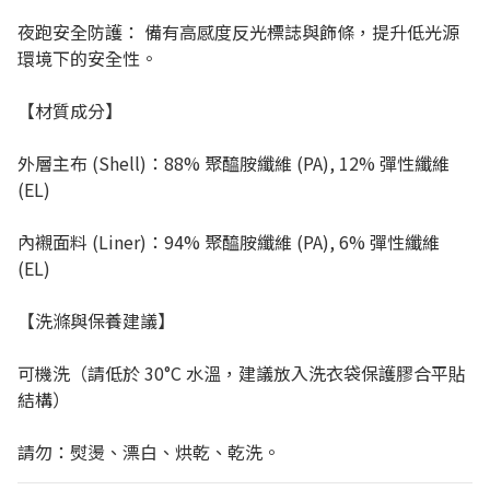
夜跑安全防護： 備有高感度反光標誌與飾條，提升低光源
環境下的安全性。
【材質成分】
外層主布 (Shell)：88% 聚醯胺纖維 (PA), 12% 彈性纖維
(EL)
內襯面料 (Liner)：94% 聚醯胺纖維 (PA), 6% 彈性纖維
(EL)
【洗滌與保養建議】
可機洗（請低於 30°C 水溫，建議放入洗衣袋保護膠合平貼
結構）
請勿：熨燙、漂白、烘乾、乾洗。