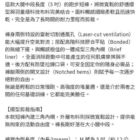
這款大腿中段長度（5 吋）的跑步短褲，將微寬鬆的舒適版
型與羽量級科技布料完美結合。面料觸感細緻柔軟且迅速快
乾，完全是為了長時間的耐力里程而剪裁。
褲身兩側特設的雷射切割通風孔（Laser-cut ventilation）
能大幅提升空氣對流；搭配高階科技膠合平貼（Bonded）
的無縫下擺，與觸感極佳的一體成型三角內襯（Brief
liner），全面消除跑動中可能產生的任何肌膚摩擦與不
適。後方配有防墜拉鍊口袋，可安全固定你的隨身必需品；
褲腳兩側的開叉設計（Notched hems）則賦予每一次邁步
絕對的自由。
無論是輕鬆的日常慢跑、高強度的堆量週，還是介於兩者之
間的任何基礎訓練，它都能完美勝任。
【版型剪裁指南】
本款短褲內建三角內襯，外層布料則採微寬鬆設計，提供毫
無拘束的活動自由度。褲長剛好落在大小腿中段。
褲管內側長度（內長/Inseam）： M 號為 5 吋（約 12 公