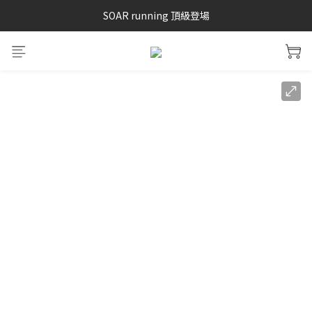
SAYSKY 26'春夏兩件85折
SOAR running 頂級登場
加入LINE好友 再領100購物金 點我加入
SAYSKY 26'春夏兩件85折