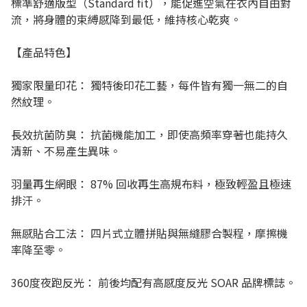
標準舒適版型（Standard fit），能促進空氣在衣內自由對
流，將身體的束縛感降到最低，維持核心乾爽。
【產品特色】
獨家限量印花： 獨特後印花工藝，每件皆有獨一無二的自
然紋理。
長效抗菌防臭： 抗菌機能加工，即使高頻率穿著也能持久
清新、不易產生異味。
羽量再生網眼： 87% 回收再生高規布料，極致輕盈且極速
排汗。
無感貼合工法： 四片式立體拼貼與無縫膠合製程，摩擦機
率降至零。
360度夜跑反光： 前後均配有高感度反光 SOAR 品牌標誌。