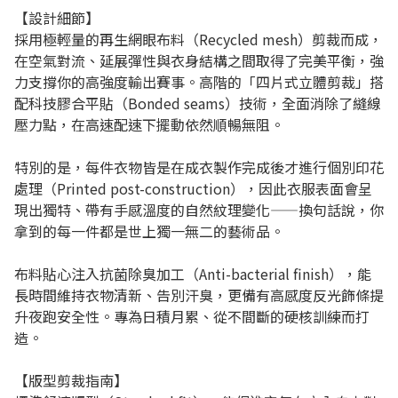
【設計細節】
採用極輕量的再生網眼布料（Recycled mesh）剪裁而成，
在空氣對流、延展彈性與衣身結構之間取得了完美平衡，強
力支撐你的高強度輸出賽事。高階的「四片式立體剪裁」搭
配科技膠合平貼（Bonded seams）技術，全面消除了縫線
壓力點，在高速配速下擺動依然順暢無阻。
特別的是，每件衣物皆是在成衣製作完成後才進行個別印花
處理（Printed post-construction），因此衣服表面會呈
現出獨特、帶有手感溫度的自然紋理變化——換句話說，你
拿到的每一件都是世上獨一無二的藝術品。
布料貼心注入抗菌除臭加工（Anti-bacterial finish），能
長時間維持衣物清新、告別汗臭，更備有高感度反光飾條提
升夜跑安全性。專為日積月累、從不間斷的硬核訓練而打
造。
【版型剪裁指南】