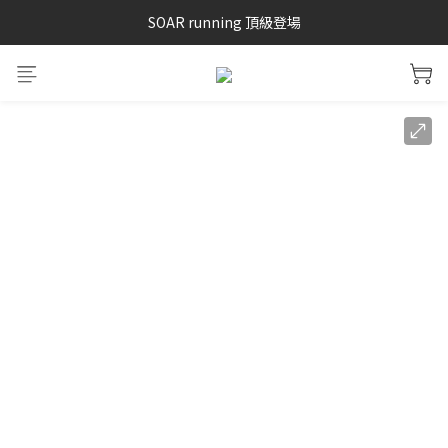
SAYSKY 26'春夏兩件85折
SOAR running 頂級登場
加入LINE好友 再領100購物金 點我加入
SAYSKY 26'春夏兩件85折