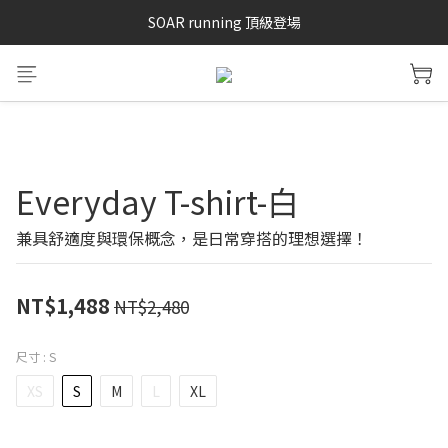
SAYSKY 26'春夏兩件85折
SOAR running 頂級登場
加入LINE好友 再領100購物金 點我加入
SAYSKY 26'春夏兩件85折
Everyday T-shirt-白
兼具舒適度與環保概念，是日常穿搭的理想選擇！
NT$1,488
NT$2,480
尺寸
: S
XS
S
M
L
XL