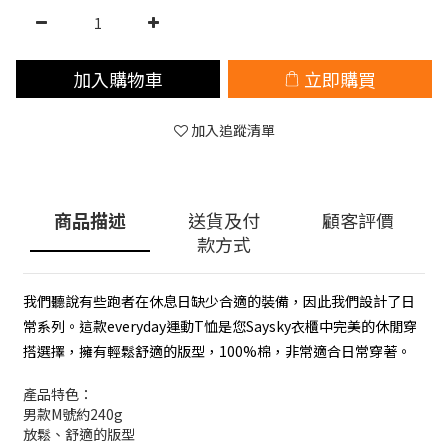
加入購物車
立即購買
加入追蹤清單
商品描述
送貨及付
顧客評價
款方式
我們聽說有些跑者在休息日缺少合適的裝備，因此我們設計了日
常系列。這款everyday運動T恤是您Saysky衣櫃中完美的休閒穿
搭選擇，擁有輕鬆舒適的版型，100%棉，非常適合日常穿著。
產品特色：
男款M號約240g
放鬆、舒適的版型