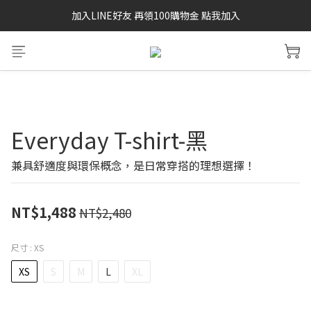
加入LINE好友 再領100購物金 點我加入
SAYSKY 26'春夏兩件85折
SAYSKY 26'春夏兩件85折
Everyday T-shirt-黑
兼具舒適度與環保概念，是日常穿搭的理想選擇！
NT$1,488
NT$2,480
尺寸
: XS
XS
S
M
L
XL