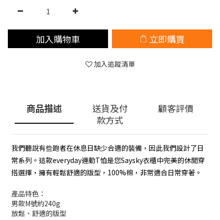
加入購物車
立即購買
加入追蹤清單
商品描述
送貨及付
顧客評價
款方式
我們聽說有些跑者在休息日缺少合適的裝備，因此我們設計了日
常系列。這款everyday運動T恤是您Saysky衣櫃中完美的休閒穿
搭選擇，擁有輕鬆舒適的版型，100%棉，非常適合日常穿著。
產品特色：
男款M號約240g
放鬆、舒適的版型