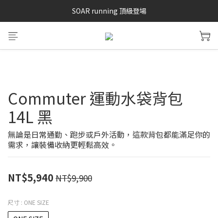
SAYSKY 26'春夏兩件85折
SOAR running 頂級登場
加入LINE好友 再領100購物金 點我加入
SAYSKY 26'春夏兩件85折
Commuter 運動水袋背包
14L 黑
無論是日常通勤、跑步或戶外活動，這款背包都能滿足你的
需求，讓裝備收納更輕鬆高效。
NT$5,940
NT$9,900
尺寸
: ONE SIZE