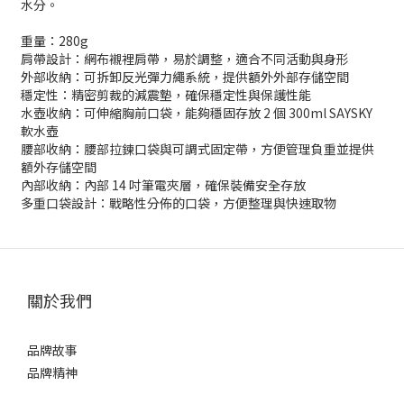
水分。
重量：280g
肩帶設計：網布襯裡肩帶，易於調整，適合不同活動與身形
外部收納：可拆卸反光彈力繩系統，提供額外外部存儲空間
穩定性：精密剪裁的減震墊，確保穩定性與保護性能
水壺收納：可伸縮胸前口袋，能夠穩固存放 2 個 300ml SAYSKY
軟水壺
腰部收納：腰部拉鍊口袋與可調式固定帶，方便管理負重並提供
額外存儲空間
內部收納：內部 14 吋筆電夾層，確保裝備安全存放
多重口袋設計：戰略性分佈的口袋，方便整理與快速取物
關於我們
品牌故事
品牌精神