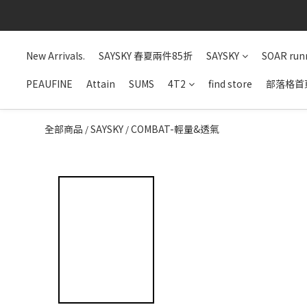
New Arrivals.
SAYSKY 春夏兩件85折
SAYSKY
SOAR run
PEAUFINE
Attain
SUMS
4T2
find store
部落格首
全部商品
SAYSKY
COMBAT-輕量&透氣
/
/