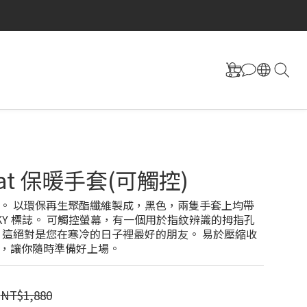
at 保暖手套(可觸控)
。 以環保再生聚酯纖維製成，黑色，兩隻手套上均帶
SKY 標誌。 可觸控螢幕，有一個用於指紋辨識的拇指孔
 這絕對是您在寒冷的日子裡最好的朋友。 易於壓縮收
，讓你隨時準備好上場。
NT$1,880