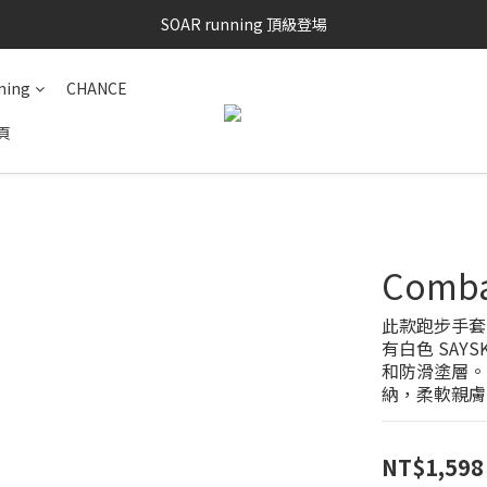
SAYSKY 26'春夏兩件85折
SOAR running 頂級登場
加入LINE好友 再領100購物金 點我加入
ning
CHANCE
SAYSKY 26'春夏兩件85折
頁
Comb
此款跑步手套
有白色 SAY
和防滑塗層。
納，柔軟親膚
NT$1,598