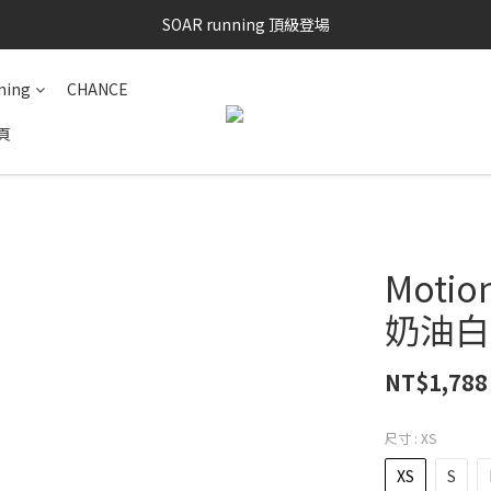
SAYSKY 26'春夏兩件85折
SOAR running 頂級登場
加入LINE好友 再領100購物金 點我加入
ning
CHANCE
SAYSKY 26'春夏兩件85折
頁
Moti
奶油白
NT$1,788
尺寸
: XS
XS
S