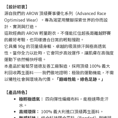
【設計初衷】
源自我們的 AROW 頂級賽事優化系列（Advanced Race
Optimised Wear）。專為渴望用雙腳探索世界的你而設
計、實測與打造。
這款經典的 AROW 輕量跑衣，不僅能扛住超長距離越野賽
的嚴苛考驗，也同樣適合日常的輕鬆慢跑。
它具備 90g 的羽量級身軀、卓越的吸濕排汗與極高透氣
性。當你全力以赴時，它會同步高效運作，讓肌膚在高強度
運動下依然暢快呼吸。
本產品於葡萄牙道德友善工廠製造，採用頂級 100% 義大
利回收再生面料——我們傲地證明：極致的運動機能，不需
以犧牲社會與環境為代價。
「巔峰性能，綠色足跡。」
【產品特色】
極輕極透氣：
四向彈性編織布料，能極速帶走汗
水。
高規環保：
100% 義大利進口頂級再生面料。
無感科技：
結合科技膠合平貼（Bonded）與棒球