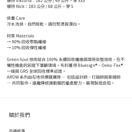
模特 Viktoria：162 公分 / 49 公斤，穿 XXS
模特 Nick：183 公分 / 68 公斤，穿 S
保養 Care
冷水洗滌、自然晾乾，請勿熨燙與漂白。
材質 Materials
→ 90% 回收聚酯纖維
→ 10% 回收彈性纖維
Green Soul 技術結合 100% 永續回收纖維與環保染整技術，在不
犧牲機能的前提下兼顧環境。布料獲得 Bluesign®、Oeko-Tex®
一級與 GRS 全球回收標準認證。
AROW 系列由在地供應鏈團隊 — 包括設計師、打版師與車縫師
— 共同製作，遠離傳統運動服的量產壓力，展現製造良知。
關於我們
品牌故事