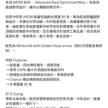
來自 AROW 系列 — Advanced Race Optimised Wear，為高效
能越野而設計，讓你以雙腳探索世界。
這款中性款 AROW 輕量短袖跑衣僅重 90 克，專為超長距離越野
跑設計，亦適合日常訓練。布料極度透氣，具備優異的排汗效
果，讓肌膚在高強度運動中依然保持舒適通風。全件使用義大利
頂級回收機能布料製成，並在葡萄牙於道德工廠生產，結合高效
能與社會、環境責任。最大表現，最低足跡。
配色為 Meteorite with Golden Haze arrow（隕石灰搭配金黃箭
紋）。
特色 Features
→ 超輕量、四向彈性織布，透氣快乾
→ 使用 100% 義大利頂級回收機能布料
→ 無縫貼合與棒球縫線混合設計，穿著更舒適
→ Chance 標誌橫跨胸前與整個背部
→ M 號僅重 90 克
尺寸 Sizing
標準合身剪裁，提供舒適穿著與良好空氣流通。中性設計，建議
女性選擇小一號尺寸。