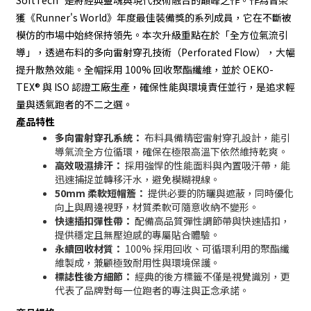
SoftTech² 是將經典靈魂與現代技術融合的巔峰之作。作為曾榮
獲《Runner's World》年度最佳裝備獎的系列成員，它在不斷被
模仿的市場中始終保持領先。本次升級重點在於「全方位氣流引
導」，透過布料的多向雷射穿孔技術（Perforated Flow），大幅
提升散熱效能。全帽採用 100% 回收聚酯纖維，並於 OEKO-
TEX® 與 ISO 認證工廠生產，確保性能與環境責任並行，是追求輕
量與透氣跑者的不二之選。
產品特性
多向雷射穿孔系統：
布料具備精密雷射穿孔設計，能引
導氣流全方位循環，確保在極限高溫下依然維持乾爽。
高效吸濕排汗：
採用強悍的性能面料與內置吸汗帶，能
迅速捕捉並轉移汗水，避免模糊視線。
50mm 柔軟短帽簷：
提供必要的防曬與遮蔽，同時優化
向上與周邊視野，材質柔軟可隨意收納不變形。
快速插扣彈性帶：
配備高品質彈性調節帶與快速插扣，
提供穩定且無壓迫感的專屬貼合體驗。
永續回收材質：
100% 採用回收、可循環利用的聚酯纖
維製成，兼顧極致耐用性與環境保護。
標誌性後方細節：
經典的後方標籤不僅是視覺識別，更
代表了品牌對每一位跑者的專注與正念承諾。