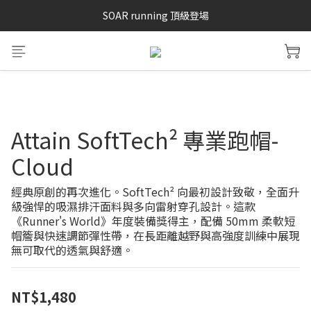
SAYSKY 26'春夏兩件85折
SOAR running 頂級登場
加入LINE好友 再領100購物金 點我加入
SAYSKY 26'春夏兩件85折
Attain SoftTech² 專業跑帽-
Cloud
經典原創的再次進化。SoftTech² 向最初設計致敬，全面升
級強悍的吸濕排汗面料與多向雷射穿孔設計。這款
《Runner's World》年度裝備獎得主，配備 50mm 柔軟短
帽簷與快速調節彈性帶，在長距離越野與高強度訓練中展現
無可取代的透氣與舒適。
NT$1,480