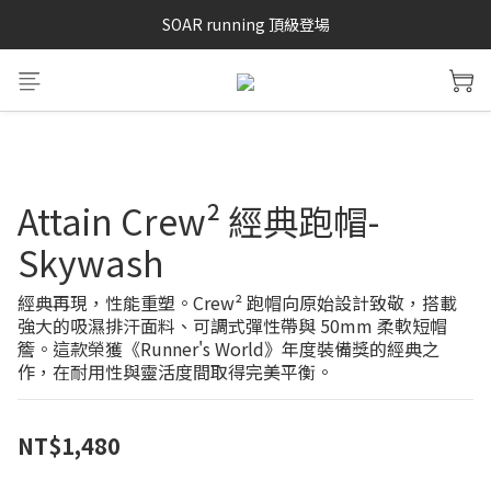
SAYSKY 26'春夏兩件85折
SOAR running 頂級登場
加入LINE好友 再領100購物金 點我加入
SAYSKY 26'春夏兩件85折
Attain Crew² 經典跑帽-
Skywash
經典再現，性能重塑。Crew² 跑帽向原始設計致敬，搭載
強大的吸濕排汗面料、可調式彈性帶與 50mm 柔軟短帽
簷。這款榮獲《Runner's World》年度裝備獎的經典之
作，在耐用性與靈活度間取得完美平衡。
NT$1,480