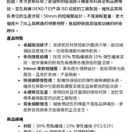
超越。本次更新採用了更強悍的吸濕排汗機能布料與全新品牌標
誌，並在具備 OEKO-TEX® 與 ISO 認證的工廠製造，確保品質與
負責任的生產流程。50mm 的短帽簷設計，不僅減輕重量，更大
幅提升了向上與周邊的視覺視野，是越野跑與高強度訓練的終極
夥伴。
產品特性
卓越吸濕排汗：
高透氣性材質搭配內置排汗帶，能迅速
捕捉並管理汗水，在極限運動中維持乾爽。
多向彈性結構：
採用 90% 聚酯纖維與 10% 彈性纖維混
紡，提供優異的耐用性與適應各種頭型的靈活度。
50mm 柔軟短帽簷：
專為提升視野設計，能抵禦陽光與
風雨，且易於收納、不留摺痕。
快速調節彈性帶：
配備快速插扣的彈性織帶調節系統，
確保在移動中也能輕鬆調整至穩定且無壓迫的貼合感。
永續責任生產：
使用回收且可循環的環保材質，並於受
標準嚴格監管的認證工廠製造。
背後細節理念：
帽後標誌性的標籤不僅是品牌識別，更
是對自我與後方追隨者的正念宣言。
商品規格
材質：
90% 聚酯纖維 / 10% 彈性纖維 (PES/ESP)
尺寸：
58 cm 頭圍基準 (± 可調整範疇)