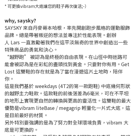
* 可更換vibram大底讓您的鞋子再次復活;-）
why, saysky?
SAYSKY 來自丹麥哥本哈根，率先開創跑步風格的運動服飾
品牌。總是帶著叛逆的想法並專注於性能表現。創辦
人 Lars 一直激勵著我們在這平淡無奇的世界中創造出一些
特殊商品的勇氣和決心。
“越野跑” 被認為是終極的自由表現。在山徑中時迷路可
能會被認為是在彩虹的盡頭找到黃金。只要對你有用。Get
Lost 這雙鞋的存在就是為了當在漫遊這片土地時，陪伴
你。
這是我們基於 weekdays (4T2的第一款跑鞋) 中底幾何形狀
的越野主力鞋款。這款鞋的前後落差為6毫米，可在不平坦
的地形上實現更自然的轉換與更高的靈活性。這雙鞋的最大
優勢是vibram liteBase / megagrip 輕量化一片式大底，這
是目前最好的材質。
另外特別要強調的是為了努力對全球環境負責，vibram 大
底是可更換的。