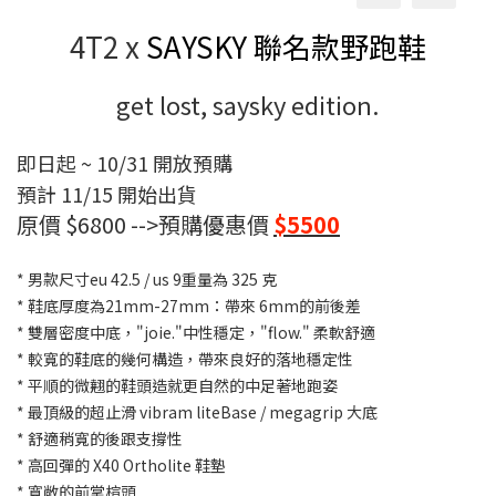
4T2 x
SAYSKY 聯名款野跑鞋
get lost, saysky edition.
即日起 ~ 10/31 開放預購
預計 11/15 開始出貨
原價 $6800 -->預購優惠價
$5500
* 男款尺寸eu 42.5 / us 9重量為 325 克
* 鞋底厚度為21mm-27mm：帶來 6mm的前後差
* 雙層密度中底，"joie."中性穩定
，"flow." 柔軟舒適
* 較寬的鞋底的幾何構造，帶來良好的落地穩定性
* 平順的微翹的鞋頭造就更自然的中足著地跑姿
* 最頂級的超止滑 vibram liteBase / megagrip 大底
* 舒適稍寬的後跟支撐性
* 高回彈的 X40 Ortholite 鞋墊
* 寬敞的前掌楦頭