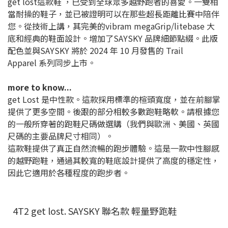
get lost這款鞋 ，已受到全球眾多越野跑者的喜愛。一雙相
當耐操的鞋子，並已被證明可以在那些超長距離比賽中陪伴
您。從技術上講，其完美的vibram megaGrip/litebase 大
底和經典的鞋面設計。增加了SAYSKY 品牌細節點綴。此版
配色並與SAYSKY 將於 2024 年 10 月發售的 Trail
Apparel 系列同步上市。
more to know...
get Lost 是中性款。這款採用標準的楦頭寬度，並在前腳掌
提供了更多空間。後跟的部分相較多數跑鞋略軟。請根據您
的一般所穿著的跑鞋尺碼做選購（我們與歐洲、美國、英國
尺碼的主要品牌尺寸相同）。
這款鞋提供了真正自然流暢的跑步體驗。這是一款中性腳感
的越野跑鞋，通過其較寬的鞋底設計提供了高度的穩定性，
因此它適用於各種程度的跑步者。
4T2 get lost. SAYSKY 聯名款 輕量野跑鞋