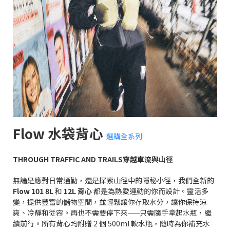
Flow 水袋背心
選購全系列
THROUGH TRAFFIC AND TRAILS
穿越車流與山徑
無論是應對日常通勤，還是探索山徑中的隱秘小徑，我們全新的
Flow 101 8L
和
12L
背心
都是為熱愛運動的你而設計。靈活多
變，提供豐富的儲物空間，並輕鬆讓你存取水分，讓你保持涼
爽、冷靜和從容。再也不需要停下來
——
只需隨手拿起水瓶，繼
續前行。所有背心均附贈
2
個
500ml
軟水瓶，隨時為你補充水