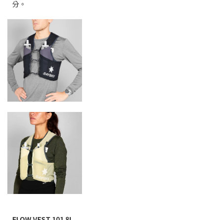
分。
FLOW VEST 101 8L