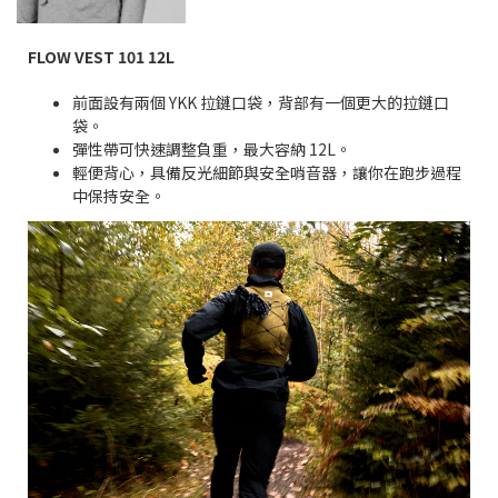
FLOW VEST 101 12L
前面設有兩個
YKK
拉鏈口袋，背部有一個更大的拉鏈口
袋。
彈性帶可快速調整負重，最大容納
12L
。
輕便背心，具備反光細節與安全哨音器，讓你在跑步過程
中保持安全。